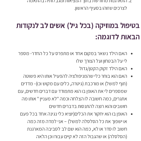
התארגנות מחודשת בתוך המציאות ומגבלותיה בהתאמה
לצרכים שזוהו בסעיף הראשון.
בטיפול במוזיקה (בכל גיל) אשים לב לנקודות
הבאות לדוגמה:
האם הילד נשאר במקום אחד או מתפרס על כל החדר- מספר
לי על הבטחון ועל הצורך שלו
האם הילד זקוק הקטן/גדול
האם הוא בוחר כלי שהמניפולציה להפעיל אותו היא פשוטה
(תוף למשל) או מורכבת (גיטרה, כלים עם מקוש וכו)- מדדים
שמספרים לי את האופן בו הוא מתמודד עם דברים חדשים, עם
אתגרים, כמה חשובה לו הצלחה וכמה "לא מעניין " אותו מה
חושבים והוא רוצה להתנסות בדברים חדשים
האופן בו הוא יחקור את הכלים(יוציא כלי נגינה אחד בכל פעם
או ישפוך את כל הסלסלה למשל) – אני למדה מזה כמה
חשוב לו סדר או לא, כמה הוא שם לב לסביבה המארגנת
(הסלסלה) או שהגבול הזה לא קיים עבורו וכן הלאה