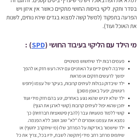
למלא את הפה באוכל ויש מי שיעדיף ביסים קטנים. זה וגם זה
בסדר ותקין. ליקוי בויסות החושי מתקיים כאשר אין איזון ויש
הפרעה בתפקוד (למשל קשה למצוא בגדים שיהיו נוחים, לשנות
את האוכל ועוד).
מי הילד עם הליקוי בעיבוד החושי (
SPD
) :
פעמים רבות ילד שיחשוש משינויים
שירבה לשים ידיים על האוזניים עם יהיה רעש חזק או להפך
ימשך לרעשים חזקים או מראות
ילד שיבדוק גבולות לעיתים קרובות, בעיקר של עצמו (יחפש
ריגושים, יפעל באופן מסוכן)
ילד שלא ירגיש שהוא נוגע באחרים, יגע בהם חזק מידי ועוד
יתכן שהוא יפול לעיתים קרובות (קושי לארגן את הגוף)
קושי ללמוד מטעויות עבר (להבין סיטואציות חברתיות) כך
נמצא את עצמנו אומרים לו "לא" שוב ושוב ללא הפנמה.
ילד שישמור באדיקות על המרחב שלו (מי שיתקרב יחטוף) או
שיתפוס מרחב רחב מידי (יתקשה לשבת, ידיו בכל, צריך את כל