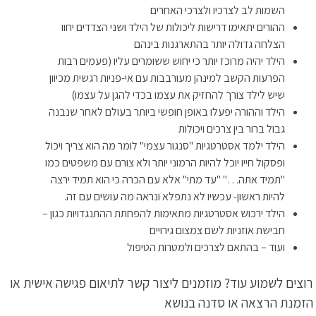
השמות לב לצרכיו ולצרכי האחרים
ההורים יתאימו דרישות ליכולות של הילד ושני הצדדים יחוו
הצלחה גדולה יותר בהתארגנות בינהם
הילד יהיה מרוכז יותר כי יחוש ששומרים עליו (פעמים רבות
הפרעות הקשב למינהן מעורבבות עם אי-פניות רגשית מכיוון
שיש לילד צורך להחזיק את עצמו בכדי להגן על עצמו)
הילד וההורה יפעלו באופן חופשי ביותר בעולם לאחר שנבנה
גבול ברור בין צרכים ויכולות
הילד ילמד אסטרטגיות "סנגור עצמי" לומר מה הוא צריך ויכול
ופסקול חייו יוכל להיות הרמוני יותר ולא צורם עם משפטים כמו
"תמיד אתה…" "עד מתי" אלא עם הכרה כי הוא תמיד ירצה
להיות ראשון- עכשיו לא נתפלא ונראה מה עושים עם זה.
הילד ירכוש אסטרטגיות מתאימות להפחתת ההתנגדויות כגון –
חבישת אוזניות לשם צמצום גירויים
ועוד – בהתאם לצרכים ולמטרות הטיפול
רוצים לשמוע עוד? מוזמנים ליצור קשר לתיאום פגישה אישית או
הזמנת הרצאה או סדנה בנושא