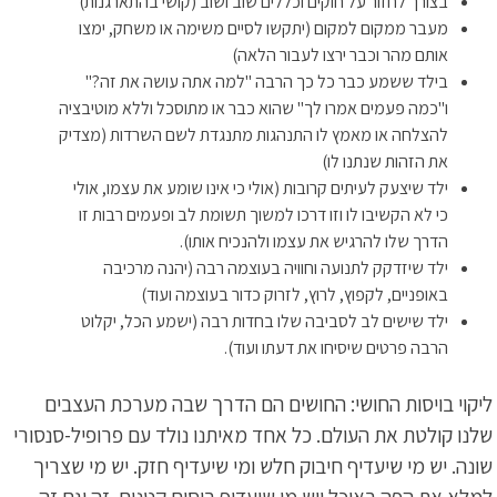
בצורך לחזור על חוקים וכללים שוב ושוב (קושי בהתארגנות)
מעבר ממקום למקום (יתקשו לסיים משימה או משחק, ימצו
אותם מהר וכבר ירצו לעבור הלאה)
בילד ששמע כבר כל כך הרבה "למה אתה עושה את זה?"
ו"כמה פעמים אמרו לך" שהוא כבר או מתוסכל וללא מוטיבציה
להצלחה או מאמץ לו התנהגות מתנגדת לשם השרדות (מצדיק
את הזהות שנתנו לו)
ילד שיצעק לעיתים קרובות (אולי כי אינו שומע את עצמו, אולי
כי לא הקשיבו לו וזו דרכו למשוך תשומת לב ופעמים רבות זו
הדרך שלו להרגיש את עצמו ולהנכיח אותו).
ילד שיזדקק לתנועה וחוויה בעוצמה רבה (יהנה מרכיבה
באופניים, לקפוץ, לרוץ, לזרוק כדור בעוצמה ועוד)
ילד שישים לב לסביבה שלו בחדות רבה (ישמע הכל, יקלוט
הרבה פרטים שיסיחו את דעתו ועוד).
ליקוי בויסות החושי: החושים הם הדרך שבה מערכת העצבים
שלנו קולטת את העולם. כל אחד מאיתנו נולד עם פרופיל-סנסורי
שונה. יש מי שיעדיף חיבוק חלש ומי שיעדיף חזק. יש מי שצריך