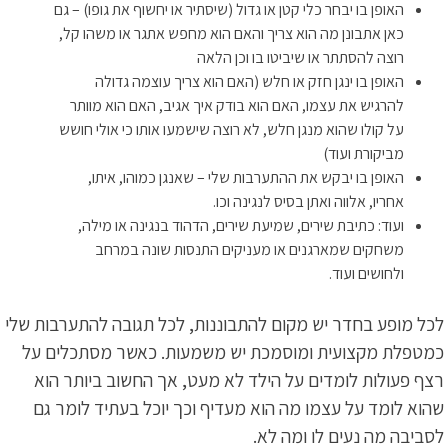
האופן בו יבחר כלי קטן או גדול (שיסתיר או יחשוף את גופו) – גם
כאן אתבונן מה הוא צריך והאם הוא מחפש אתגר או משהו קל,
רוצה להסתתר או שיביטו בו וכן הלאה
האופן בו ינגן חזק או חלש (האם הוא צריך עוצמה גדולה
להרגיש את עצמו, האם הוא בודק איך אגיב, האם הוא מוותר
על קולו שהוא מנגן חלש, לא רוצה שישמעו אותו כי אולי חושש
מביקורת ועוד)
האופן בו יבקש את ההתערבות שלי – שאנגן כמוהו, איתו,
אחריו, אלווה ואתן בסיס לנגינה וכו.
ועוד: כתיבת שירים, שמיעת שירים, הדהוד בנגינה או מילה,
משחקים שמארגנים או מעניקים התנסות שונה במרחב
ולחושים ועוד.
לכל מופע בחדר יש מקום להתבוננות, לכל תגובה להתערבות שלי
כמטפלת מקצועית ומוסמכת יש משמעות. כאשר מסתכלים על
רצף פעולות לומדים על הילד לא מעט, אך החשוב ביותר הוא
שהוא לומד על עצמו מה הוא מעדיף וכך יוכל בעתיד לומר גם
לסביבה מה נעים לו ומה לא.