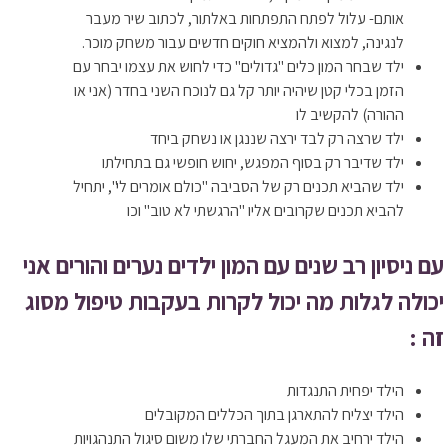
אותם- עלול לפתח התפתחות באלתור, לכתוב שיר מעבר
לנגינה, למצוא ולהמציא חוקים חדשים עבור משחק מוכר.
ילד שבחר המון כלים "גדולים" כדי לחוש את עצמו יבחר עם
הזמן בכלי קטן שיהיה יותר קל גם לנוכח השני בחדר (אני או
ההורה) להקשיב לו
ילד שרצה רק לבד ירצה שננגן או נשחק ביחד
ילד שדיבר רק בסוף המפגש, יחוש חופשי גם בתחילתו
ילד שהביא תכנים רק של הסביבה "כולם אומרים לי", יתחיל
להביא תכנים שקרובים אליו "הרגשתי לא טוב" וכו
עם ניסיון רב שנים עם המון ילדים נערים והורים אני
יכולה לגלות מה יכול לקרות בעקבות טיפול מסוג
זה :
הילד יפחית התנגדות
הילד יצליח להתארגן בתוך הכללים המקובלים
הילד ירחיב את המעגל החברתי שלו משום סיגול התנהגויות