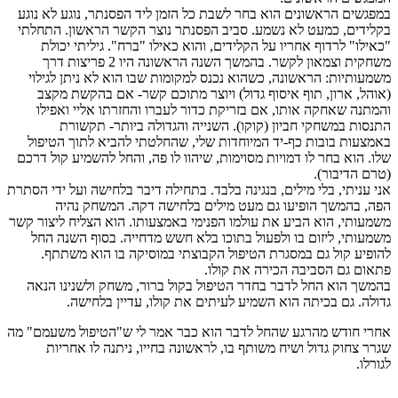
במפגשים הראשונים הוא בחר לשבת כל הזמן ליד הפסנתר, נוגע לא נוגע
בקלידים, כמעט לא נשמע. סביב הפסנתר נוצר הקשר הראשון. התחלתי
"כאילו" לרדוף אחריו על הקלידים, והוא כאילו "ברח". גיליתי יכולת
משחקית וצמאון לקשר. בהמשך השנה הראשונה היו 2 פריצות דרך
משמעותיות: הראשונה, כשהוא נכנס למקומות שבו הוא לא ניתן לגילוי
(אוהל, ארון, תוף איסוף גדול) ויוצר מתוכם קשר- אם בהקשת מקצב
והמתנה שאחקה אותו, אם בזריקת כדור לעברו והחזרתו אליי ואפילו
התנסות במשחקי חביון (קוקו). השנייה והגדולה ביותר- תקשורת
באמצעות בובות כף-יד המיוחדות שלי, שהחלטתי להביא לתוך הטיפול
שלו. הוא בחר לו דמויות מסוימות, שיהוו לו פה, והחל להשמיע קול דרכם
(טרם הדיבור).
אני עניתי, בלי מילים, בנגינה בלבד. בתחילה דיבר בלחישה ועל ידי הסתרת
הפה, בהמשך הופיעו גם מעט מילים בלחישה דקה. המשחק נהיה
משמעותי, הוא הביע את עולמו הפנימי באמצעותו. הוא הצליח ליצור קשר
משמעותי, ליזום בו ולפעול בתוכו בלא חשש מדחייה. בסוף השנה החל
להופיע קול גם במסגרת הטיפול הקבוצתי במוסיקה בו הוא משתתף.
פתאום גם הסביבה הכירה את קולו.
בהמשך הוא החל לדבר בחדר הטיפול בקול ברור, משחק ולשנינו הנאה
גדולה. גם בכיתה הוא השמיע לעיתים את קולו, עדיין בלחישה.
אחרי חודש מהרגע שהחל לדבר הוא כבר אמר לי ש"הטיפול משעמם" מה
שגרר צחוק גדול ושיח משותף בו, לראשונה בחייו, ניתנה לו אחריות
לגורלו.