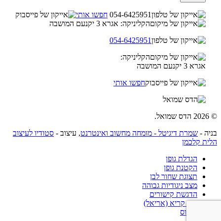
054-6425951
חפשו אותי
הקליניקה: אגרא 3 יקנעם המושבה
054-6425951
הקליניקה:
אגרא 3 יקנעם המושבה
חפשו אותי
© 2026 הדס שמואל.
בניה -
שמרת דיגיטל - מומחה מחשוב ואינטרנט
, עיצוב -
סטודיו לעיצוב
הלית קלכמן
הגדלת גופן
הקטנת גופן
תצוגת שחור לבן
מצב ניגודיות גבוהה
הדגשת קישורים
גופן קריא (אריאל)
איפוס