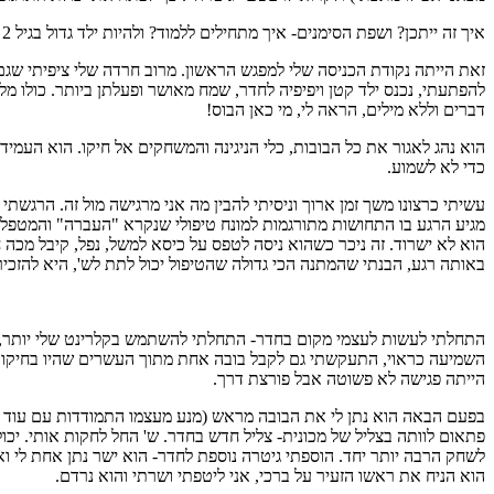
איך זה ייתכן? ושפת הסימנים- איך מתחילים ללמוד? ולהיות ילד גדול בגיל 2 (יש תינוק בן שנה ואמא לפני לידה) בין הרבה אחים- מה זה אומר?
זאת הייתה נקודת הכניסה שלי למפגש הראשון. מרוב חרדה שלי ציפיתי שג
להפתעתי, נכנס ילד קטן ויפיפיה לחדר, שמח מאושר ופעלתן ביותר. כולו מל
דברים וללא מילים, הראה לי, מי כאן הבוס!
הוא נהג לאגור את כל הבובות, כלי הניגינה והמשחקים אל חיקו. הוא העמי
כדי לא לשמוע.
עשיתי כרצונו משך זמן ארוך וניסיתי להבין מה אני מרגישה מול זה. הרגשת
מגיע הרגע בו התחושות מתורגמות למונח טיפולי שנקרא "העברה" והמטפל מ
הוא לא ישרוד. זה ניכר כשהוא ניסה לטפס על כיסא למשל, נפל, קיבל מכה
באותה רגע, הבנתי שהמתנה הכי גדולה שהטיפול יכול לתת לש', היא להזכי
התחלתי לעשות לעצמי מקום בחדר- התחלתי להשתמש בקלרינט שלי יותר, הו
השמיעה כראוי, התעקשתי גם לקבל בובה אחת מתוך העשרים שהיו בחיקו. תג
הייתה פגישה לא פשוטה אבל פורצת דרך.
בפעם הבאה הוא נתן לי את הבובה מראש (מנע מעצמו התמודדות עם עוד ב
פתאום לוותה בצליל של מכונית- צליל חדש בחדר. ש' החל לחקות אותי. יכ
הוא הניח את ראשו הזעיר על ברכי, אני ליטפתי ושרתי והוא נרדם.