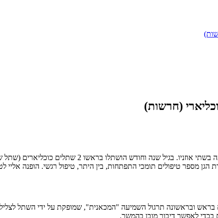
שות)
כליארי (חרשות)
ן מספר טיפולים תומכי התפתחות, בין היתר, טיפול רגשי. הופנה אליי לטיפו
 בראש ובראשונה תרגול השמיעה "המכאנית", שמופקת על ידי השתל לצליל 
 בכדי לאפשר דיבור מובן בהמשך.