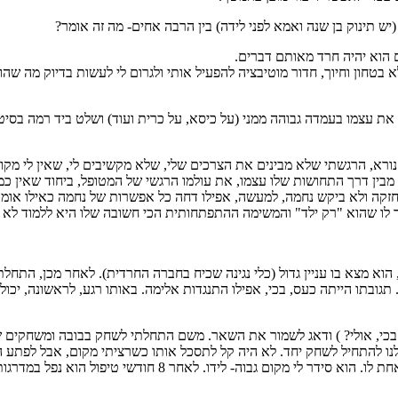
ם הוא יהיה חרד מאותם דברים.
א בטחון וחיוך, חדור מוטיבציה להפעיל אותי ולגרום לי לעשות בדיוק מה ש
ד את עצמו בעמדה גבוהה ממני (על כיסא, על כרית ועוד) ושלט ביד רמה בס
י נורא, הרגשתי שלא מבינים את הצרכים שלי, שלא מקשיבים לי, שאין לי מקו
בין דרך התחושות שלו עצמו, את עולמו הרגשי של המטופל, ביחוד שאין כמ
 חזקה ולא ביקש נחמה, למעשה, אפילו דחה כל אפשרות של נחמה כאילו אומר
ר לו שהוא "רק ילד" והמשימה ההתפתחותית הכי חשובה שלו היא ללמוד לא 
א מצא בו עניין גדול (כלי נגינה שכיח בחברה החרדית). לאחר מכן, התח
ובתו הייתה כעס, בכי, אפילו התנגדות אלימה. באותו רגע, לראשונה, יכו
כי, אולי? ) ודאג לשמור את השאר. משם התחלתי לשחק בבובה ומשחקים של
ולנו להתחיל לשחק יחד. לא היה קל לתסכל אותו כשרציתי מקום, אבל לפתע 
לשחק הרבה יותר יחד. הוספתי גיטרה נוספת לחדר- הוא ישר נתן אחת