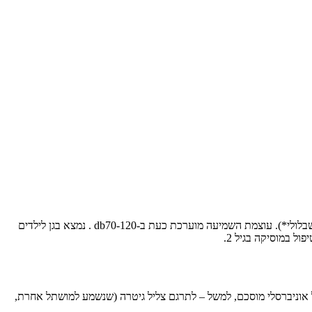
ש', ילד בן 3.3, חמישי מבין 7 אחים (משפחה חרדית), נולד ללא יכולת שמיעה בשתי אוזניו. בגיל שנה וחודש הושתלו בראשו 2 שתלים כוכליארים (שתל שבלולי*). עוצמת השמיעה מוערכת כעת ב-db70-120 . נמצא בגן לילדים
ל במוסיקה בגיל 2.
אוניברסלי מוסכם, למשל – לתרגם צליל גיטרה (שנשמע למושתל אחרת,