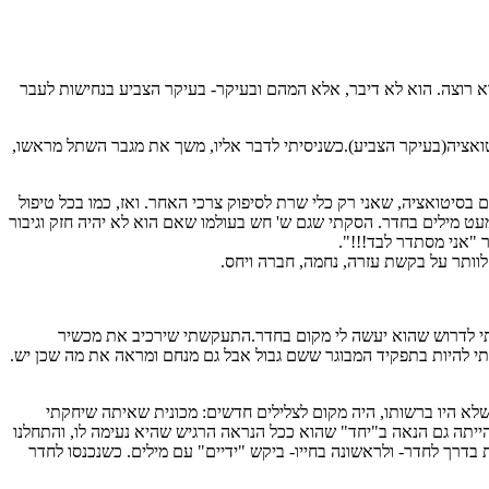
הוא רוצה. הוא לא דיבר, אלא המהם ובעיקר- בעיקר הצביע בנחישות לעבר
יטואציה(בעיקר הצביע).כשניסיתי לדבר אליו, משך את מגבר השתל מראשו,
ם בסיטואציה, שאני רק כלי שרת לסיפוק צרכי האחר. ואז, כמו בכל טיפול
עט מילים בחדר. הסקתי שגם ש' חש בעולמו שאם הוא לא יהיה חזק וגיבור
 "אני מסתדר לבד!!!".
לוותר על בקשת עזרה, נחמה, חברה ויחס.
לתי לדרוש שהוא יעשה לי מקום בחדר.התעקשתי שירכיב את מכשיר
לתי להיות בתפקיד המבוגר ששם גבול אבל גם מנחם ומראה את מה שכן יש.
א היו ברשותו, היה מקום לצלילים חדשים: מכונית שאיתה שיחקתי
הייתה גם הנאה ב"יחד" שהוא ככל הנראה הרגיש שהיא נעימה לו, והתחלנו
 לי ואחת לו. הוא סידר לי מקום גבוה- לידו. לאחר 8 חודשי טיפול הוא נפל במדרגות בדרך לחדר- ולראשונה בחייו- ביקש "ידיים" עם מילים. כשנכנסו לחדר