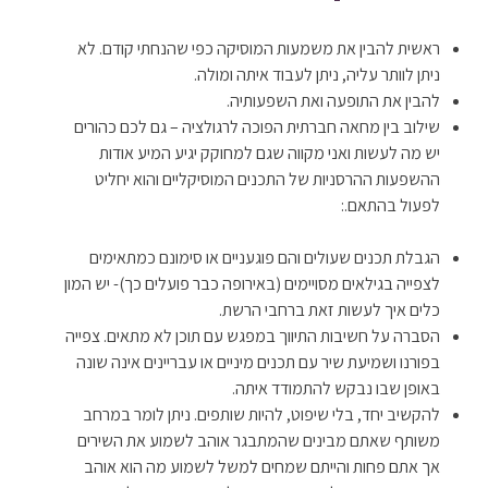
ראשית להבין את משמעות המוסיקה כפי שהנחתי קודם. לא
ניתן לוותר עליה, ניתן לעבוד איתה ומולה.
להבין את התופעה ואת השפעותיה.
שילוב בין מחאה חברתית הפוכה לרגולציה – גם לכם כהורים
יש מה לעשות ואני מקווה שגם למחוקק יגיע המיע אודות
ההשפעות ההרסניות של התכנים המוסיקליים והוא יחליט
לפעול בהתאם.:
הגבלת תכנים שעולים והם פוגעניים או סימונם כמתאימים
לצפייה בגילאים מסויימים (באירופה כבר פועלים כך)- יש המון
כלים איך לעשות זאת ברחבי הרשת.
הסברה על חשיבות התיווך במפגש עם תוכן לא מתאים. צפייה
בפורנו ושמיעת שיר עם תכנים מיניים או עבריינים אינה שונה
באופן שבו נבקש להתמודד איתה.
להקשיב יחד, בלי שיפוט, להיות שותפים. ניתן לומר במרחב
משותף שאתם מבינים שהמתבגר אוהב לשמוע את השירים
אך אתם פחות והייתם שמחים למשל לשמוע מה הוא אוהב