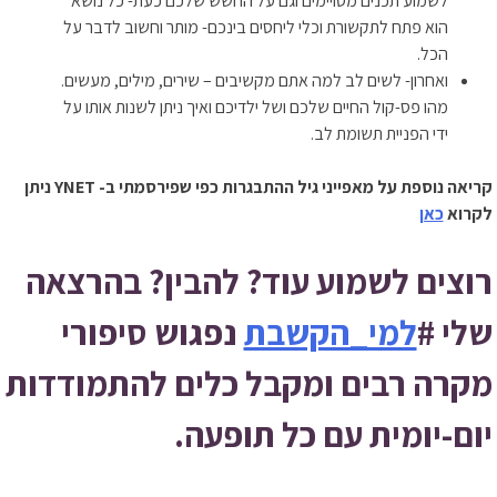
לשמוע תכנים מסויימים וגם על החשש שלכם כעת- כל נושא
הוא פתח לתקשורת וכלי ליחסים בינכם- מותר וחשוב לדבר על
הכל.
ואחרון- לשים לב למה אתם מקשיבים – שירים, מילים, מעשים.
מהו פס-קול החיים שלכם ושל ילדיכם ואיך ניתן לשנות אותו על
ידי הפניית תשומת לב.
קריאה נוספת על מאפייני גיל ההתבגרות כפי שפירסמתי ב- YNET ניתן
לקרוא
כאן
רוצים לשמוע עוד? להבין? בהרצאה
שלי #
למי_הקשבת
נפגוש סיפורי
מקרה רבים ומקבל כלים להתמודדות
יום-יומית עם כל תופעה.