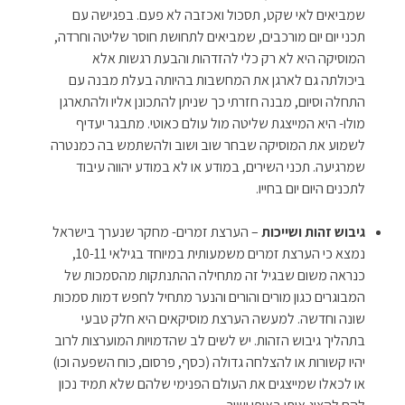
שמביאים לאי שקט, תסכול ואכזבה לא פעם. בפגישה עם
תכני יום יום מורכבים, שמביאים לתחושת חוסר שליטה וחרדה,
המוסיקה היא לא רק כלי להזדהות והבעת רגשות אלא
ביכולתה גם לארגן את המחשבות בהיותה בעלת מבנה עם
התחלה וסיום, מבנה חזרתי כך שניתן להתכונן אליו ולהתארגן
מולו- היא המייצגת שליטה מול עולם כאוטי. מתבגר יעדיף
לשמוע את המוסיקה שבחר שוב ושוב ולהשתמש בה כמנטרה
שמרגיעה. תכני השירים, במודע או לא במודע יהווה עיבוד
לתכנים היום יום בחייו.
גיבוש זהות ושייכות
– הערצת זמרים- מחקר שנערך בישראל
נמצא כי הערצת זמרים משמעותית במיוחד בגילאי 10-11,
כנראה משום שבגיל זה מתחילה ההתנתקות מהסמכות של
המבוגרים כגון מורים והורים והנער מתחיל לחפש דמות סמכות
שונה וחדשה. למעשה הערצת מוסיקאים היא חלק טבעי
בתהליך גיבוש הזהות. יש לשים לב שהדמויות המוערצות לרוב
יהיו קשורות או להצלחה גדולה (כסף, פרסום, כוח השפעה וכו)
או לכאלו שמייצגים את העולם הפנימי שלהם שלא תמיד נכון