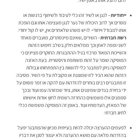
להם להציג אותו באופן ישיר.
ייחודיות
– לנגן או לשיר זהו כלי לעיבוד ולשיתוף ברגשות או
מסרים אך לרוב היכולת של נער לנגן מעצימה אותו וגם הופכת
אותו למבודל וייחודי- לו יש משהו שלאחרים אין, יש לו קול יחודי.
רשת חברתית
– השירים ,שאינם מיינסתרים, מועברים מאחד
לשני ומפה לאוזן וכך ממלאים חלק בשלב חיפוש הזהות
והשייכות המאוד מרכזי בגיל-ההתבגרות. החוקרים מציינים כי
המוסיקה שומר על זהות משותפת והיסטורית. בעת האזנה
למוסיקה ניתן למתבגר כלי להשוות בין התפתחותו וגבולות
הזהות שהוא הכיר לזו שמוצגת או מקובלת על פי השיר. מסיבה
זו מתבגרים רבים בוחרים להזדהות עם להקה או זמר מסוים על
ידי בחירת בגדים שמיצגים אותו, ציוד שמזוהה עמו ועוד ובכך
סממנים אלו משמשים כהחרזה רשמית לחוץ אודות אישיותו
של המאזין, העדפותיו ועוד. באופן זה המוסיקה משמשת ככלי
לתיוג חברתי.
לפעמים ההערצה יכולה להיות בעייתית מכיוון שהמתבגר יפעל
בהזדהות מלאה עם מושא ההערצה ולא יעצור לסנן את דבריו