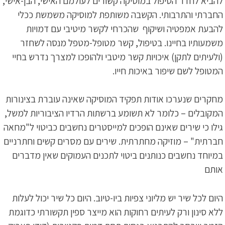
להביא לחדר הטיפול במוסיקה קשורים לעולמם האישי, הבן-אישי,
החברתי והתרבותי. הקשבה משותפת למוסיקה משמשת ככלי
להבעת אמפטיה ושיקוף שהכרחי לקשר מיטיבי עם דמויות
משמעותיו בחיינו. בטיפול, קשר מטופל-מטפל מנסה לשחזר
(ולעיתים לתקן) איכויות קשר מיטבי ולהופכו למצרך נדרש בחיי
המטופל לשם שיפור באיכות חייו.
מחקרים שנערכו אודות תפקיד המוסיקה שאינה עוברת בצינורות
המקובלים – כלומר לא תשומע ברשתות הרדיו הציבוריות למשל,
גילו כי שירים שאינם הופכים למייסטרים נחשבים כביטוי ל"מחאה
חברתית" – מוזיקה מחתרתית. שירים עם מסרים קשים וחתרניים
במיוחד נחשבים כנותנים ביטוי לתכנים העמוקים שאין מדברים
אותם
היום לכל שיר יש מליוני צפיות ביו-טיוב. היום כל שיר יכול לעלות
ללא סינון ורק לעיתים רחוקות הוא מייצר ספין תקשורתי כדוגמת