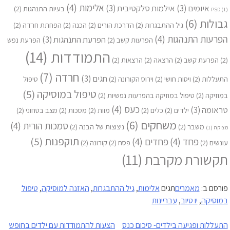
אלימות
(4)
איומים
(3)
אילמות סלקטיבית
(3)
בעיות התנהגות
(2)
PSD
(1)
גבולות
(6)
גיל ההתבגרות
(2)
הדרכת הורים
(2)
הכנה
(2)
הפחתת חרדה
(2)
הפרעות התנהגות
(4)
הפרעת התנהגות
(3)
הפרעות קשב
(2)
הפרעת נפש
התמודדות
(14)
(2)
הפרעת קשב
(2)
הרצאה
(2)
הרצאות
(2)
חרדה
(7)
חגים
(3)
התעללות
(2)
ויסות חושי
(2)
וירוס הקורונה
(2)
טיפול
טיפול במוסיקה
(5)
במוזיקה
(2)
טיפול במוזיקה בהפרעות נפשיות
(2)
כעס
(4)
טראומה
(3)
ילדים
(2)
כלים
(2)
מוות
(2)
מסכות
(2)
מצב בטחוני
(2)
משחקים
(6)
סמכות הורית
(4)
משבר
(2)
ניצוצות של הבנה
(2)
מצוקה
(1)
תוקפנות
(5)
פחד
(4)
פחדים
(4)
עונשים
(2)
פסח
(2)
קורונה
(2)
תקשורת מקרבת
(11)
פורסם ב:
מאמרים
תגים
אלימות
,
גיל ההתבגרות
,
האזנה למוסיקה
,
טיפול
במוסיקה
,
יו טיוב
,
עבריינות
התעללות ופגיעה בילדים- סיכום כנס
הצעות להתמודדות עם ילדים בחופש