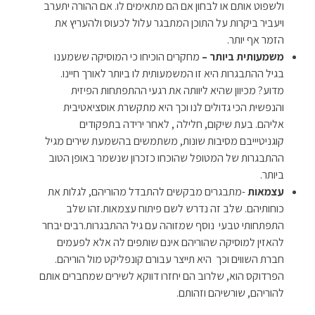
ולשפוט אותם או לבחון אם הם מתאימים לו. אם ההורה יתערב
ויעביר ביקרות על התוכן המתבגר עלול לכעוס ולהעריץ את
הזמר אף יותר.
משמעותית ביותר –
מחקרים הוכיחו כי המוסיקה ששמענו
בגיל ההתבגרות היא זו המשמעותית לו ביותר לאורך חיינו.
מדוע? מכיוון שהיא ליוותה את רגעי ההתפתחות הפיזית
והנפשית הכי גדולים לנו וכך היא מתקשרת אוסציאטיבית
אליהם. בעת שיקום, חלילה , לאחר ירידה בתפקודים
קוגניטיייבם מסיבות שונות, משתמשים בהשמעת שירים מגיל
ההתבגרות של המטופל שהוכחו כזכרון שנשמר באופן הטוב
ביותר.
עצמאות
-מתבגרים מבקשים להתבדל מהוריהם, לגלות את
כוחותיהם. שלב זה נדרש לשם פיתוח עצמאות.זהו שלב
התפתחותי טבעי נוסף שמזוהה עם גיל ההתבגרות.רבים יבחר
להאזין למוסיקה שהוריהם אינם שותפים לה אלא לפעמים
חברת השווים וכך היא תייצר עבורם קונפליקט מול הוריהם.
הפרדוקס הוא, שלרוב הם יחזרו דווקא לשירים שמחברים אותם
להוריהם, שורשיהם וזהותם.