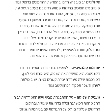
פיזיולוגיים רבים בלחץ הדם, בהפרשת ההורמונים בדופק ועוד,
שינויים אלו תומכים ברגשות שמתעוררים בנו בעקבות שמיעת
מוסיקה כמו עצב, שמחה, התרגשות וכן הלאה. שתי סוגי
השינויים קשורים זה בזה וקשורים בסביבה והאופן בו שמענו
את המוסיקה. עובדה מעניינית היא שכאשר אנחנו עצובים –
ניטה לשמוע מוסיקה עצובה. בגיל ההתבגרות, אשר הדכאון
נפוץ בו במיוחד, השירים העצובים יקבלו מקום של כבוד.
מחקרים הראו כי היא אינה מגבירה דכאון אלא לרוב תומכת
ומנרמלת, נותנת לגיטימציה, לרגשות העצובים וזאת בזכות
הפרשת הורמון הפרולקטין שמופרש בעת ההאזנה.
יתרונות קוגנטיביים
– למוסיקה גם יתרנות נוספים בתחום
הקוגניטבי: היא מעשירה את השפה, היא יוצרת ניבי לשון,
המורכבות שלה מעודדת יצירת קשרים במוח, יש ביכולתה
לארגן ולשפר תפקודי זכרון וקשב ועוד
מעניקה שליטה –
גיל ההתבגרות מביא איתו התמודדויות רבות
החל מהגוף המשתנה וכלה בדרישות שעולות ובחוקים
החדשים שנלמדים, למשל התנהלות עם בני המין השני וכ'