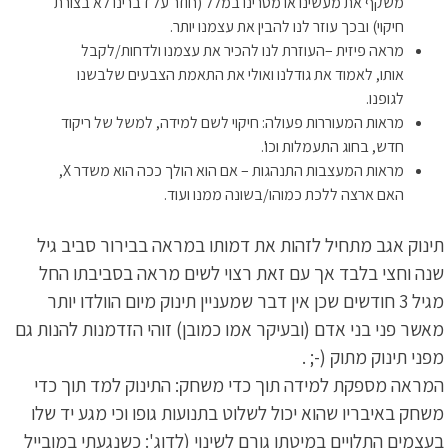
משקף את מעשינו או מסרינו במלל (חוזר על דברינו לא בצורת
חיקוי) ובכך עוזר לנו להבין את עצמנו יותר.
מראה פיזית –העוזרת לנו להכיר את עצמנו ולדחות/לקבל
אותו, לאמוד את גודלנו ואולי את התאמת הצבעים שלבשנו
לגופנו.
מראות המעוררות פעולה: חיקוי לשם למידה, למשל של ריקוד
חדש, בחוג התעמלות וכו'.
מראות המעצבות התנהגות – אם הוא הולך ככה הוא משדר X,
האם ארצה ללכת כמוהו/בשונה ממנו ועוד.
תינוק אגב מתחיל לזהות את דמותו במראה בבירור סביב גיל
שנה וחצי בלבד אך עם זאת רצוי לשים מראה בסביבתו החל
מגיל 3 חודשים שכן אין דבר שמעניין תינוק מיום הוולדו יותר
מאשר פני בני אדם (ובעיקר אמו כמובן) זוהי הזדמנות להנות גם
מפני תינוק מתוק (-; .
המראה מספקת למידה תוך כדי משחק: התינוק למד תוך כדי
משחק באיבריו שהוא יכול לשלוט בתנועות גופו וכי מגע יד שלו
בעצמים התלויים במיטתו גורם לשינוי (לדוג': כשנגעתי במובייל