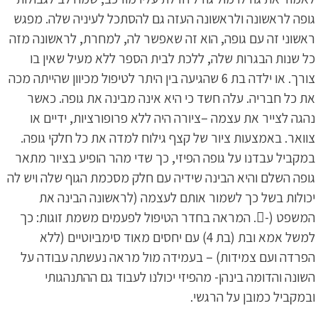
גופה לראשונה ולראשונה העזה גם להסתכל לעיניה שלה. מפגש
ראשוני זה עם גופה, הוא זה שאפשר לה, למחרת, לראשונה מזה
כל שנות הבגרות שלה, ללכת לבית הספר ללא מעיל שאין בו
צורך. או ילדה בת 6 שהגיעה בין היתר לטיפול מכיוון שהייתה מכה
את כל חבריה. עלה חשד כי היא אינה מבינה את גופה. כאשר
נהגה לצייר את עצמה –ציורה היה ללא פרופורציות, ידיים או
צוואר. באמצעות ציור של קצף גילוח למדה את כל חלקי גופה.
במקביל עבדנו על גופה הפיזי, כך שדי מהר הופיע בציור מתאר
גופה השלם והיא הבינה שידיה עם חלק מסכמת הגוף שלה ויש לה
יכולות בשל כך לשמור אותם לעצמה (לראשונה הבינה את
המשפט (-. המראה בחדר הטיפול לפעמים משמת זוגות: כך
למשל אמא ובת (בת 4) עם יחסים מאוד סימביוטיים (ללא
הפרדה ועם צמידות) – בעמידה מול מראה נעשתה עבודה על
השונה והדומה בינהן- מהפיזי יכולנו לעבוד גם ההתנהגותי
ובמקביל כמובן על הרגשי.