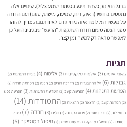
ברגל הוא נע; כשהיד תיגע בכפתור ישמע צליל). שינויים אלה
נתפסים בחושיו (ראיה, ריח, שמיעה, מישוש, טעם) ועם החזרה
על מעשיו הוא לומד איזה גירוי גורם לאיזו תגובה. צריך להזהר
מפני הצפה משום חזרת השתקפות "הרעש" שבסביבה ועל כן
לאפשר מראה רק למשך זמן קצר.
תגיות
אלימות
(4)
איומים
(3)
אילמות סלקטיבית
(3)
בעיות התנהגות
(2)
PSD
(1)
גבולות
(6)
גיל ההתבגרות
(2)
הדרכת הורים
(2)
הכנה
(2)
הפחתת חרדה
(2)
הפרעות התנהגות
(4)
הפרעת התנהגות
(3)
הפרעות קשב
(2)
הפרעת נפש
התמודדות
(14)
(2)
הפרעת קשב
(2)
הרצאה
(2)
הרצאות
(2)
חרדה
(7)
חגים
(3)
התעללות
(2)
ויסות חושי
(2)
וירוס הקורונה
(2)
טיפול
טיפול במוסיקה
(5)
במוזיקה
(2)
טיפול במוזיקה בהפרעות נפשיות
(2)