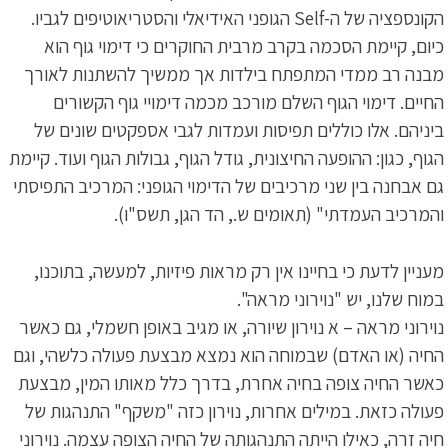
הקונספציה של ה-Self הגופני האידיאלי והסטריאוטיפים לגביו.
כיום, קיימת הסכמה בקרב מרבית החוקרים כי דימוי גוף הוא
מבנה רב ממדי המתפתח בילדות אך ממשיך להשתנות לאורך
החיים. דימוי הגוף השלם מורכב מכמה דימויי גוף הקשורים
ביניהם. אלו כוללים תפיסות ועמדות לגבי אספקטים שונים של
הגוף, כגון: ההופעה החיצונית, גודל הגוף, גבולות הגוף ועוד. קיימת
גם אבחנה בין שני מרכיבים של הדימוי הגופני: המרכיב התפיסתי
והמרכיב העמדתי" (תאומים ש., הד הגן, תשס"ו).
מעניין לדעת כי בחיינו אין רק מראות פיזיות, למעשה, בתוכנו,
במוח שלנו, יש "נוירוני מראה".
נוירוני מראה – א נוירון שיורה, או מגיב באופן חשמלי, גם כאשר
החיה (או האדם) שבמוחה הוא נמצא מבצעת פעולה כלשהי, וגם
כאשר החיה צופה בחיה אחרת, בדרך כלל מאותו המין, מבצעת
פעולה כזאת. במילים אחרות, נוירון כזה "משקף" התנהגות של
חיה זרה, כאילו הייתה התנהגותה של החיה הצופה עצמה. נוירוני