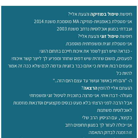
חיפשת
טיפול במוזיקה
והגעת אליי?
אני מטפלת באומנויות-מוזיקה MA מוסמכת משנת 2014
ועבדתי במגוון אוכלוסיות נרחב משנת 2003
חיפשת
טיפול זוגי
והגעת אליי?
אני מטפלת זוגית ומשפחתית מוסמכת.
- כנראה שיש רצון לשפר את איכות חייכם בתחום הזוגי.
לפעמים, משום שזהית שיש דפוס שחוזר ומפריע לך לייצר קשר איכותי.
ופעמים רבות אחרות כי אתם כבר בזוגיות ונדמה לכם שלא ככה זה אמור
להיות כל
ה- "והם חיו באושר ועושר עד עצם היום הזה..."
הגעתם אליי להזמין
הרצאה
?
מעולה- דברו איתי. אני מרצה בתוכנית לטיפול זוגי ומשפחתי
אבל הרבה לפני הרצתי בלא מעט כנסים מקצועיים וסדנאות מוזמנות
לאוכלוסיות משתנות
בקיצור, עם הניסיון הרב שלי
אני יכולה לעזור לך במגוון תחומים רחב
זו הזמנה לבדוק התאמה