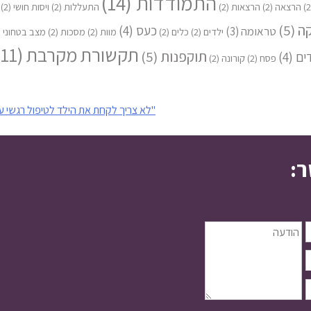
התמודדות
(14)
הרצאה
(2)
הרצאות
(2)
התעללות
(2)
ויסות חושי
(2)
קה
(5)
כעס
(4)
טראומה
(3)
ילדים
(2)
כלים
(2)
מוות
(2)
מסכות
(2)
מצב בטחוני
2)
תקשורת מקרבת
(11)
תוקפנות
(5)
ים
(4)
פסח
(2)
קורונה
(2)
"לא צריך לקחת את הילד לטיפול רגשי ע
ר: