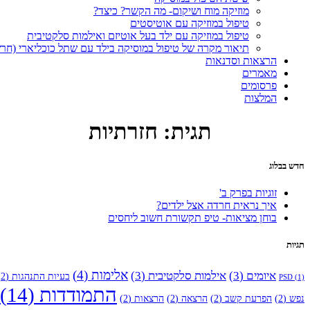
מוזיקה מוח ושיקום- מה הקשר? כיצד?
טיפול במוזיקה עם אוטיסטים
טיפול במוזיקה עם ילד בעל אוטיזם ואילמות סלקטיבית
תיאור מקרה של טיפול במוסיקה בילד עם שתל כוכליארי (חר
הרצאות וסדנאות
מאמרים
פרסומים
המלצות
תגית: חזרתיות
חדש בבלוג
זוגיות בפרק ב'
איך נראית חרדה אצל ילדים?
בוחן מציאות- טיפ תקשורת חשוב ליחסים
תגיות
אלימות
(4)
איומים
(3)
אילמות סלקטיבית
(3)
בעיות התנהגות
(2)
PSD
(1)
התמודדות
(14)
נפש
(2)
הפרעת קשב
(2)
הרצאה
(2)
הרצאות
(2)