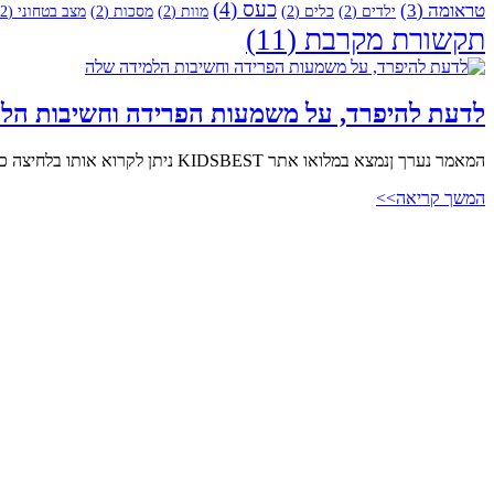
כעס
(4)
טראומה
(3)
ילדים
(2)
כלים
(2)
מוות
(2)
מסכות
(2)
מצב בטחוני
(2)
תקשורת מקרבת
(11)
לדעת להיפרד, על משמעות הפרידה וחשיבות הל
המאמר נערך ןנמצא במלואו אתר KIDSBEST ניתן לקרוא אותו בלחיצה כאן. ____________________________________________________________________ לדעת להפרד- או למה כדאי לא לברוח מללמוד […]
המשך קריאה>>