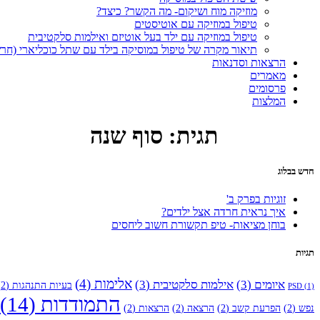
מוזיקה מוח ושיקום- מה הקשר? כיצד?
טיפול במוזיקה עם אוטיסטים
טיפול במוזיקה עם ילד בעל אוטיזם ואילמות סלקטיבית
תיאור מקרה של טיפול במוסיקה בילד עם שתל כוכליארי (חר
הרצאות וסדנאות
מאמרים
פרסומים
המלצות
תגית:
סוף שנה
חדש בבלוג
זוגיות בפרק ב'
איך נראית חרדה אצל ילדים?
בוחן מציאות- טיפ תקשורת חשוב ליחסים
תגיות
אלימות
(4)
איומים
(3)
אילמות סלקטיבית
(3)
בעיות התנהגות
(2)
PSD
(1)
התמודדות
(14)
נפש
(2)
הפרעת קשב
(2)
הרצאה
(2)
הרצאות
(2)