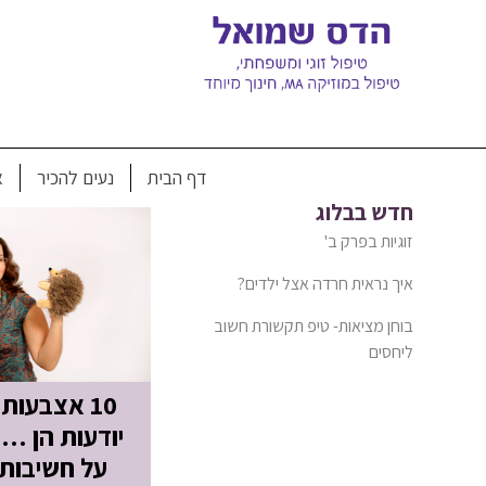
Ski
t
conten
תגית: שירים להתפתחות 
דף הבית
נעים להכיר
א
חדש בבלוג
זוגיות בפרק ב'
איך נראית חרדה אצל ילדים?
בוחן מציאות- טיפ תקשורת חשוב
ליחסים
10 אצבעות
יודעות הן …
על חשיבות