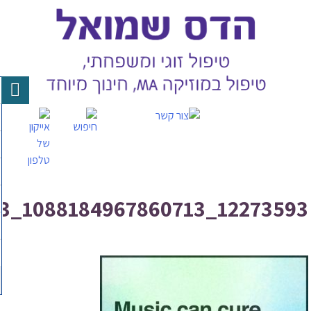
Skip
to
content
12273593_1088184967860713_1004019579901404513_o