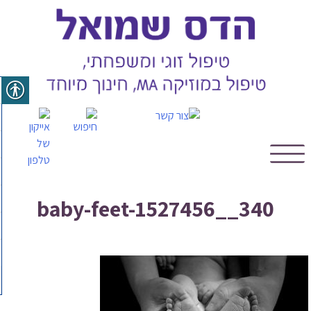
Skip
to
content
baby-feet-1527456__340