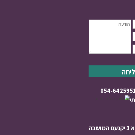
054-642595
י
שבה