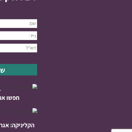
1
חפשו אות
הקליניקה: אגרא 3 יקנעם המו